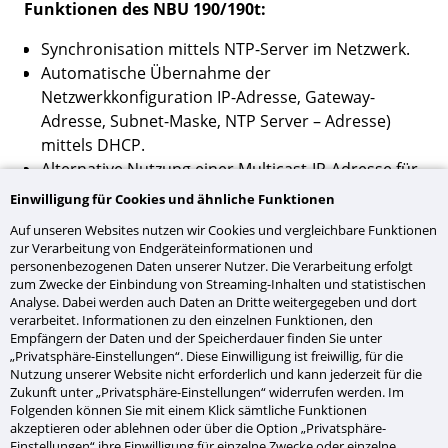
Funktionen des NBU 190/190t:
Synchronisation mittels NTP-Server im Netzwerk.
Automatische Übernahme der
Netzwerkkonfiguration IP-Adresse, Gateway-
Adresse, Subnet-Maske, NTP Server – Adresse)
mittels DHCP.
Alternative Nutzung einer Multicast-IP-Adresse für
Synchronisation/Kommunikation (für geringen
Einwilligung für Cookies und ähnliche Funktionen
Konfigurationsaufwand mittels DIP-Schalter
Auf unseren Websites nutzen wir Cookies und vergleichbare Funktionen
wählbar).
zur Verarbeitung von Endgeräteinformationen und
Automatische Saisonzeitumschaltung wählbar aus
personenbezogenen Daten unserer Nutzer. Die Verarbeitung erfolgt
zum Zwecke der Einbindung von Streaming-Inhalten und statistischen
64 vordefinierten Regeln.
Analyse. Dabei werden auch Daten an Dritte weitergegeben und dort
Alternative Saisonzeitumschaltung mittels einer
verarbeitet. Informationen zu den einzelnen Funktionen, den
aus 15 Umschaltregeln eines MOBATIME Zeitzonen
Empfängern der Daten und der Speicherdauer finden Sie unter
„Privatsphäre-Einstellungen“. Diese Einwilligung ist freiwillig, für die
Servers im Netzwerk.
Nutzung unserer Website nicht erforderlich und kann jederzeit für die
Alle notwendigen Konfigurationsschritte über zwei
Zukunft unter „Privatsphäre-Einstellungen“ widerrufen werden. Im
Schaltergruppen mit je 8 DIP-Schaltern
Folgenden können Sie mit einem Klick sämtliche Funktionen
akzeptieren oder ablehnen oder über die Option „Privatsphäre-
durchführbar.
Einstellungen“ ihre Einwilligung für einzelne Zwecke oder einzelne