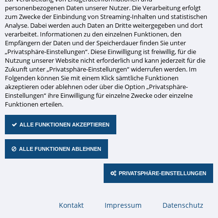
personenbezogenen Daten unserer Nutzer. Die Verarbeitung erfolgt
zum Zwecke der Einbindung von Streaming-Inhalten und statistischen
Analyse. Dabei werden auch Daten an Dritte weitergegeben und dort
verarbeitet. Informationen zu den einzelnen Funktionen, den
Empfängern der Daten und der Speicherdauer finden Sie unter
„Privatsphäre-Einstellungen“. Diese Einwilligung ist freiwillig, für die
Nutzung unserer Website nicht erforderlich und kann jederzeit für die
Zukunft unter „Privatsphäre-Einstellungen“ widerrufen werden. Im
Folgenden können Sie mit einem Klick sämtliche Funktionen
Aus alt mach neu!
akzeptieren oder ablehnen oder über die Option „Privatsphäre-
Einstellungen“ ihre Einwilligung für einzelne Zwecke oder einzelne
Funktionen erteilen.
Die 4-seitige Außenuhr am Rathaus in Mülheim a.d.
Ruhr erstrahlt nun wieder im goldenen Glanz und
ALLE FUNKTIONEN AKZEPTIEREN
das sekundengenau.
Alle vier Uhrwerke wurden gegen langlebige
ALLE FUNKTIONEN ABLEHNEN
Motorzeiger-Treibwerke ausgetauscht und die
vorhandenen Zeiger an die modernen Treibwerke
PRIVATSPHÄRE-EINSTELLUNGEN
angepasst. Durch die vergoldete Oberfläche der
Zeiger ist ein langfristig schöner Glanz garantiert. Die
Navigation
Kontakt
Impressum
Datenschutz
überspringen
Montage erfolgte in 50 m Höhe.