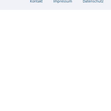
Kontakt
Impressum
Datenschutz
überspringen
Rauchwarnmelder -
Funkrauchmelder mit
Langzeitbatterie
Zeiterfassung
Elektronische Zeiterfassung
Kontroll- & Stempeluhren