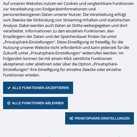
Auf unseren Websites nutzen wir Cookies und vergleichbare Funktionen
Brandmelde-Anlagen von Esser
zur Verarbeitung von Endgeräteinformationen und
personenbezogenen Daten unserer Nutzer. Die Verarbeitung erfolgt
und Siemens
zum Zwecke der Einbindung von Streaming-Inhalten und statistischen
Analyse. Dabei werden auch Daten an Dritte weitergegeben und dort
verarbeitet. Informationen zu den einzelnen Funktionen, den
Empfängern der Daten und der Speicherdauer finden Sie unter
Einbruchmeldesysteme und
„Privatsphäre-Einstellungen“. Diese Einwilligung ist freiwillig, für die
Nutzung unserer Website nicht erforderlich und kann jederzeit für die
Zutrittskontrolle
Zukunft unter „Privatsphäre-Einstellungen“ widerrufen werden. Im
Folgenden können Sie mit einem Klick sämtliche Funktionen
akzeptieren oder ablehnen oder über die Option „Privatsphäre-
Einstellungen“ ihre Einwilligung für einzelne Zwecke oder einzelne
Daitem Funkalarmanlagen
Funktionen erteilen.
ALLE FUNKTIONEN AKZEPTIEREN
Ackermann Rufanlagen
ALLE FUNKTIONEN ABLEHNEN
Sprachalarmanlagen (SAA)
PRIVATSPHÄRE-EINSTELLUNGEN
Navigation